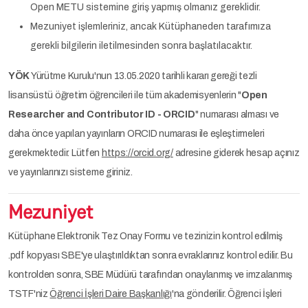
Open METU sistemine giriş yapmış olmanız gereklidir.
Mezuniyet işlemleriniz, ancak Kütüphaneden tarafımıza
gerekli bilgilerin iletilmesinden sonra başlatılacaktır.
YÖK
Yürütme Kurulu'nun 13.05.2020 tarihli kararı gereği tezli
lisansüstü öğretim öğrencileri ile tüm akademisyenlerin "
Open
Researcher and Contributor ID - ORCID
" numarası alması ve
daha önce yapılan yayınların ORCID numarası ile eşleştirmeleri
gerekmektedir. Lütfen
https://orcid.org/
adresine giderek hesap açınız
ve yayınlarınızı sisteme giriniz.
Mezuniyet
Kütüphane Elektronik Tez Onay Formu ve tezinizin kontrol edilmiş
.pdf kopyası SBE'ye ulaştırıldıktan sonra evraklarınız kontrol edilir. Bu
kontrolden sonra, SBE Müdürü tarafından onaylanmış ve imzalanmış
TSTF'niz
Öğrenci İşleri Daire Başkanlığı
'na gönderilir. Öğrenci İşleri