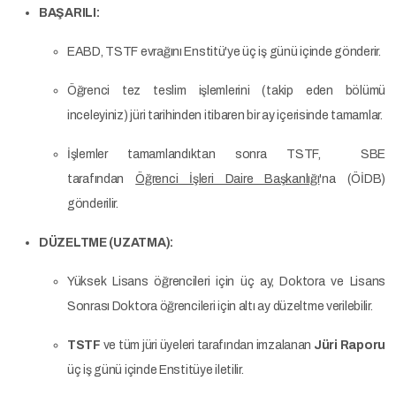
BAŞARILI:
EABD, TSTF evrağını Enstitü'ye üç iş günü içinde gönderir.
Öğrenci tez teslim işlemlerini (takip eden bölümü
inceleyiniz) jüri tarihinden itibaren bir ay içerisinde tamamlar.
İşlemler tamamlandıktan sonra TSTF, SBE
tarafından
Öğrenci İşleri Daire Başkanlığı
'na (ÖİDB)
gönderilir.
DÜZELTME (UZATMA):
Yüksek Lisans öğrencileri için üç ay, Doktora ve Lisans
Sonrası Doktora öğrencileri için altı ay düzeltme verilebilir.
TSTF
ve tüm jüri üyeleri tarafından imzalanan
Jüri Raporu
üç iş günü içinde Enstitüye iletilir.