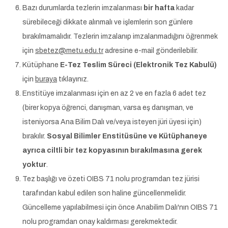
Bazı durumlarda tezlerin imzalanması
bir hafta
kadar
sürebileceği dikkate alınmalı ve işlemlerin son günlere
bırakılmamalıdır. Tezlerin imzalanıp imzalanmadığını öğrenmek
için
sbetez@metu.edu.tr
adresine e-mail gönderilebilir.
Kütüphane
E-Tez Teslim Süreci (Elektronik Tez Kabulü)
için
buraya
tıklayınız.
Enstitüye imzalanması için en az 2 ve en fazla 6 adet tez
(birer kopya öğrenci, danışman, varsa eş danışman, ve
isteniyorsa Ana Bilim Dalı ve/veya isteyen jüri üyesi için)
bırakılır.
Sosyal Bilimler Enstitüsüne ve Kütüphaneye
ayrıca ciltli bir tez kopyasının bırakılmasına gerek
yoktur
.
Tez başlığı ve özeti OIBS 71 nolu programdan tez jürisi
tarafından kabul edilen son haline güncellenmelidir.
Güncelleme yapılabilmesi için önce Anabilim Dalı'nın OIBS 71
nolu programdan onay kaldırması gerekmektedir.