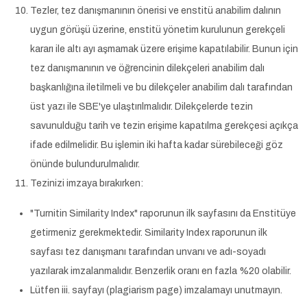
Tezler, tez danışmanının önerisi ve enstitü anabilim dalının
uygun görüşü üzerine, enstitü yönetim kurulunun gerekçeli
kararı ile altı ayı aşmamak üzere erişime kapatılabilir. Bunun için
tez danışmanının ve öğrencinin dilekçeleri anabilim dalı
başkanlığına iletilmeli ve bu dilekçeler anabilim dalı tarafından
üst yazı ile SBE'ye ulaştırılmalıdır. Dilekçelerde tezin
savunulduğu tarih ve tezin erişime kapatılma gerekçesi açıkça
ifade edilmelidir. Bu işlemin iki hafta kadar sürebileceği göz
önünde bulundurulmalıdır.
Tezinizi imzaya bırakırken:
"Turnitin Similarity Index" raporunun ilk sayfasını da Enstitüye
getirmeniz gerekmektedir. Similarity Index raporunun ilk
sayfası tez danışmanı tarafından unvanı ve adı-soyadı
yazılarak imzalanmalıdır. Benzerlik oranı en fazla %20 olabilir.
Lütfen iii. sayfayı (plagiarism page) imzalamayı unutmayın.