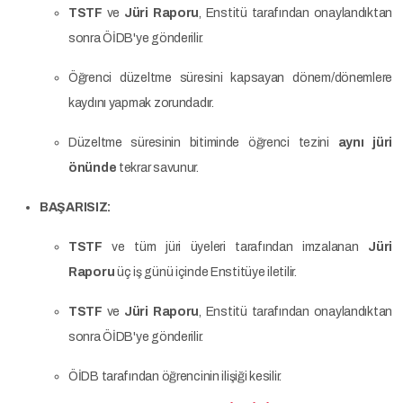
TSTF
ve
Jüri Raporu
, Enstitü tarafından onaylandıktan
sonra ÖİDB'ye gönderilir.
Öğrenci düzeltme süresini kapsayan dönem/dönemlere
kaydını yapmak zorundadır.
Düzeltme süresinin bitiminde öğrenci tezini
aynı jüri
önünde
tekrar savunur.
BAŞARISIZ:
TSTF
ve tüm jüri üyeleri tarafından imzalanan
Jüri
Raporu
üç iş günü içinde Enstitüye iletilir.
TSTF
ve
Jüri Raporu
, Enstitü tarafından onaylandıktan
sonra ÖİDB'ye gönderilir.
ÖİDB tarafından öğrencinin ilişiği kesilir.