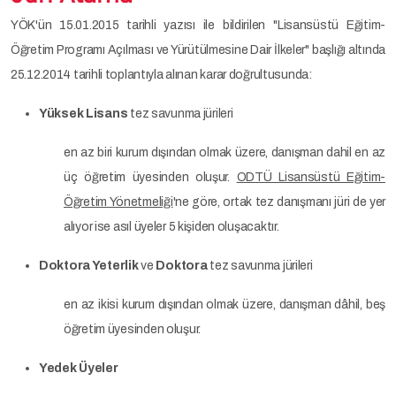
YÖK'ün 15.01.2015 tarihli yazısı ile bildirilen "Lisansüstü Eğitim-
Öğretim Programı Açılması ve Yürütülmesine Dair İlkeler" başlığı altında
25.12.2014 tarihli toplantıyla alınan karar doğrultusunda:
Yüksek Lisans
tez savunma jürileri
en az biri kurum dışından olmak üzere, danışman dahil en az
üç öğretim üyesinden oluşur.
ODTÜ Lisansüstü Eğitim-
Öğretim Yönetmeliği
'ne göre, ortak tez danışmanı jüri de yer
alıyor ise asıl üyeler 5 kişiden oluşacaktır.
Doktora Yeterlik
ve
Doktora
tez savunma jürileri
en az ikisi kurum dışından olmak üzere, danışman dâhil, beş
öğretim üyesinden oluşur.
Yedek Üyeler