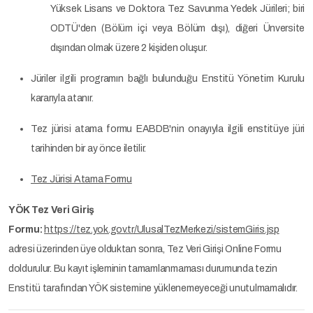
Yüksek Lisans ve Doktora Tez Savunma Yedek Jürileri; biri
ODTÜ'den (Bölüm içi veya Bölüm dışı), diğeri Ünversite
dışından olmak üzere 2 kişiden oluşur.
Jüriler ilgili programın bağlı bulunduğu Enstitü Yönetim Kurulu
kararıyla atanır.
Tez jürisi atama formu EABDB'nin onayıyla ilgili enstitüye jüri
tarihinden bir ay önce iletilir.
Tez Jürisi Atama Formu
YÖK Tez Veri Giriş
Formu:
https://tez.yok.gov.tr/UlusalTezMerkezi/sistemGiris.jsp
adresi üzerinden üye olduktan sonra, Tez Veri Girişi Online Formu
doldurulur. Bu kayıt işleminin tamamlanmaması durumunda tezin
Enstitü tarafından YÖK sistemine yüklenemeyeceği unutulmamalıdır.