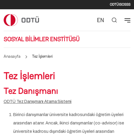
İkinci
Ana içeriğe atla
ODTÜ
ISO
SSS
EN
SOSYAL BİLİMLER ENSTİTÜSÜ
Anasayfa
Tez İşlemleri
Tez İşlemleri
Tez Danışmanı
ODTÜ Tez Danışmanı Atama Sistemi
Birinci danışmanlar üniversite kadrosundaki öğretim üyeleri
arasından atanır. Ancak, ikinci danışmanlar (co-advisor) ise
üniversite kadrosu dışındaki öğretim üyeleri arasından