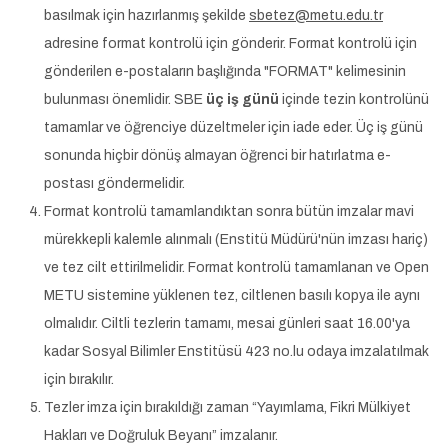
basılmak için hazırlanmış şekilde
sbetez@metu.edu.tr
adresine format kontrolü için gönderir. Format kontrolü için
gönderilen e-postaların başlığında "FORMAT" kelimesinin
bulunması önemlidir. SBE
üç iş günü
içinde tezin kontrolünü
tamamlar ve öğrenciye düzeltmeler için iade eder. Üç iş günü
sonunda hiçbir dönüş almayan öğrenci bir hatırlatma e-
postası göndermelidir.
Format kontrolü tamamlandıktan sonra bütün imzalar mavi
mürekkepli kalemle alınmalı (Enstitü Müdürü'nün imzası hariç)
ve tez cilt ettirilmelidir. Format kontrolü tamamlanan ve Open
METU sistemine yüklenen tez, ciltlenen basılı kopya ile aynı
olmalıdır. Ciltli tezlerin tamamı, mesai günleri saat 16.00'ya
kadar Sosyal Bilimler Enstitüsü 423 no.lu odaya imzalatılmak
için bırakılır.
Tezler imza için bırakıldığı zaman “Yayımlama, Fikri Mülkiyet
Hakları ve Doğruluk Beyanı” imzalanır.