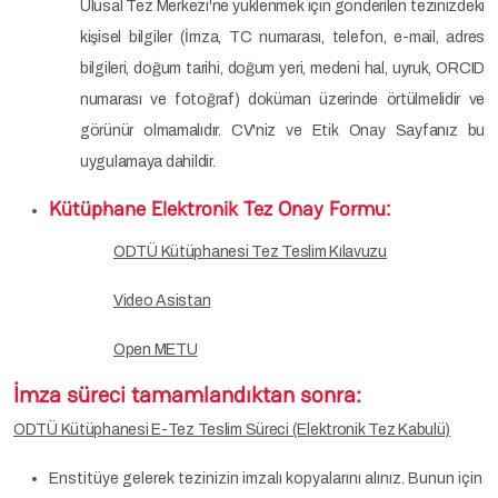
Ulusal Tez Merkezi'ne yüklenmek için gönderilen tezinizdeki
kişisel bilgiler (İmza, TC numarası, telefon, e-mail, adres
bilgileri, doğum tarihi, doğum yeri, medeni hal, uyruk, ORCID
numarası ve fotoğraf) doküman üzerinde örtülmelidir ve
görünür olmamalıdır. CV'niz ve Etik Onay Sayfanız bu
uygulamaya dahildir.
Kütüphane Elektronik Tez Onay Formu:
ODTÜ Kütüphanesi Tez Teslim Kılavuzu
Video Asistan
Open METU
İmza süreci tamamlandıktan sonra:
ODTÜ Kütüphanesi E-Tez Teslim Süreci (Elektronik Tez Kabulü)
Enstitüye gelerek tezinizin imzalı kopyalarını alınız. Bunun için